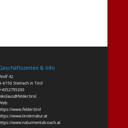
Geschäftszeiten & Info
Wolf 42
A-6150 Steinach in Tirol
+4352795200
nikolaus@felder.tirol
Web:
https://www.felder.tirol
https://www.tirolernatur.at
https://www.naturmentalcoach.at