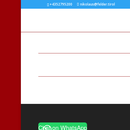
+4352795200
nikolaus@felder.tirol
Chat on WhatsApp