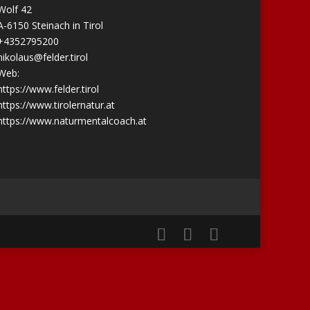
Wolf 42
A-6150 Steinach in Tirol
+4352795200
nikolaus@felder.tirol
Web:
https://www.felder.tirol
https://www.tirolernatur.at
https://www.naturmentalcoach.at